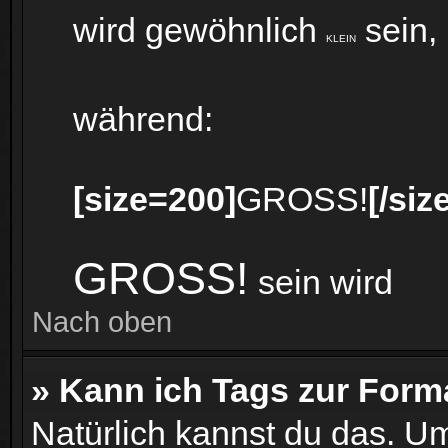
wird gewöhnlich
sein,
KLEIN
während:
[size=200]
GROSS!
[/siz
GROSS!
sein wird
Nach oben
» Kann ich Tags zur Form
Natürlich kannst du das. U