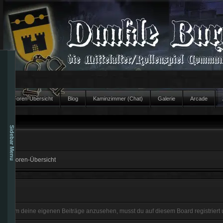
Foren-Übersicht
Blog
Kaminzimmer (Chat)
Galerie
Arcade
Sidebar Menu
Foren-Übersicht
Um deine eigenen Beiträge anzusehen, musst du auf diesem Board registriert