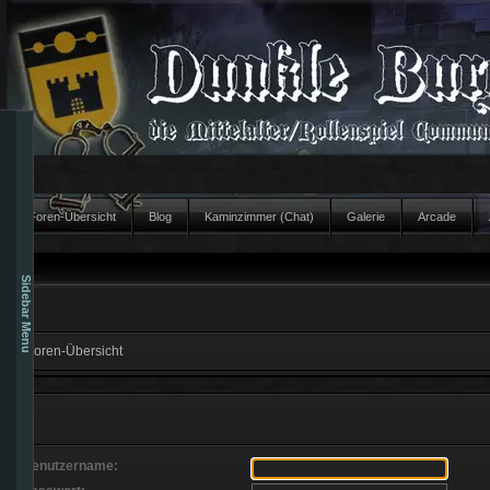
Foren-Übersicht
Blog
Kaminzimmer (Chat)
Galerie
Arcade
Sidebar Menu
Foren-Übersicht
Benutzername: