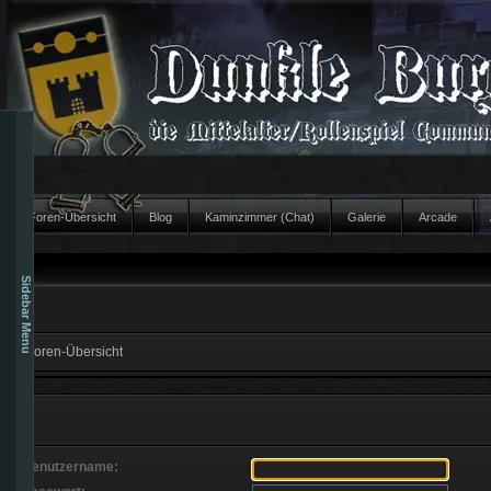
Foren-Übersicht
Blog
Kaminzimmer (Chat)
Galerie
Arcade
Sidebar Menu
Foren-Übersicht
Benutzername: