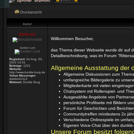
Druckansicht
Autor
DarkLord
Willkommen Besucher,
dunkler Lord
das Thema dieser Webseite wurde dir auf de
Detailbeschreibung, was im Forum "Rittersa
Registriert:
So Aug. 03,
2003 14:51
Beiträge:
1221
Allgemeine Ausstattung der 
Website:
http://www.dunkle-burg.de
Allgemeine Diskussionen zum Thema M
Yahoo Messenger:
darklord1312
umfangreiche Bildergalerie zu unse
Wohnort:
Dunkle Burg
Mitgliederkarte mit vielen eingetrag
Chatsystem mit Rollenspiel- und Th
Ausgewählte Angebote von Partnerse
persönliche Profilseite mit Bildern 
Forum für Geschichten und Berichten
Communitytreffen mindestens 2x jähr
Verschiedene Onlinespiele im umfang
Eigenen Voice-Chat über den dunkl
Unsere Forum besitzt folgen