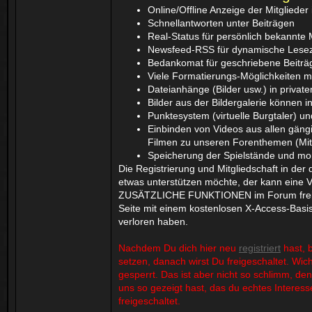
Online/Offline Anzeige der Mitgliede
Schnellantworten unter Beiträgen
Real-Status für persönlich bekannte Mi
Newsfeed-RSS für dynamische Lese
Bedankomat für geschriebene Beiträ
Viele Formatierungs-Möglichkeiten m
Dateianhänge (Bilder usw.) in privat
Bilder aus der Bildergalerie können 
Punktesystem (virtuelle Burgtaler) und
Einbinden von Videos aus allen gäng
Filmen zu unseren Forenthemen (Mitte
Speicherung der Spielstände und mon
Die Registrierung und Mitgliedschaft in der
etwas unterstützen möchte, der kann eine V
ZUSÄTZLICHE FUNKTIONEN im Forum freige
Seite mit einem kostenlosen X-Access-Basis T
verloren haben.
Nachdem Du dich hier neu
registriert
hast, b
setzen, danach wirst Du freigeschaltet. Wic
gesperrt. Das ist aber nicht so schlimm, 
uns so gezeigt hast, das du echtes Interess
freigeschaltet.